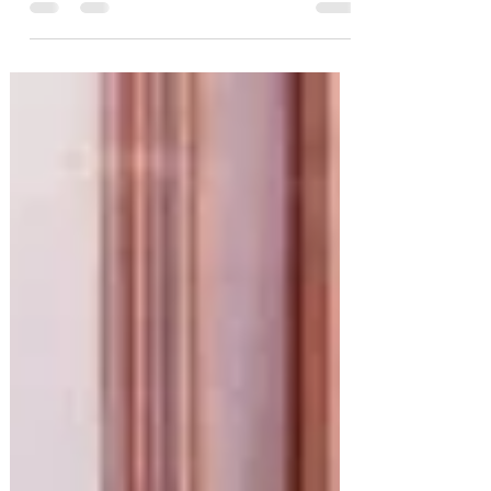
Vi hanno accreditato gli arretrati maturati?