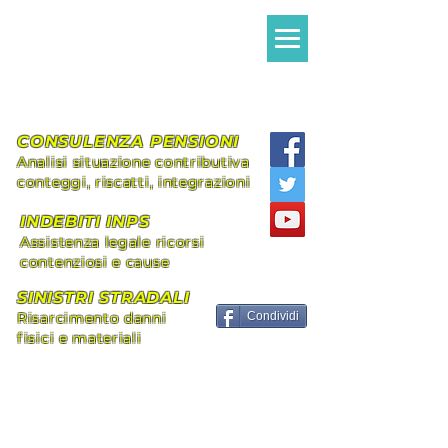
Avvocato MILANI
Alessandro Giovanni
Assistenza legale Diritto Civile e
Previdenziale
CONSULENZA PENSIONI
Analisi situazione contributiva
conteggi, riscatti, integrazioni
INDEBITI INPS
Assistenza legale ricorsi
contenziosi e cause
SINISTRI STRADALI
Risarcimento danni
Condividi
fisici e materiali
+39 339.8296492
alessandromilani.lex@gmail.com