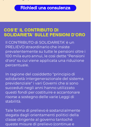
Richiedi una consulenza
COS'E' IL CONTRIBUTO DI
SOLIDARIETA' SULLE PENSIONI D'ORO
Il CONTRIBUTO di SOLIDARIETA’ è un
PRELIEVO straordinario che insiste
prevalentemente su tutte le pensioni oltre i
100 mila euro annui, le così dette "Pensioni
d'oro" su cui viene applicata una riduzione
percentuale.
​In ragione del cosiddetto "principio di
solidarietà intergenerazionale del sistema
previdenziale" i vari Governi che si sono
succeduti negli anni hanno utilizzato
questi fondi per costituire e accantonare
risorse a sostegno delle varie Leggi di
stabilità.​
Tale forma di prelievo è sostanzialmente
slegata dagli orientamenti politici della
classe dirigente al governo tantochè
queste misure di prelievo (continue e