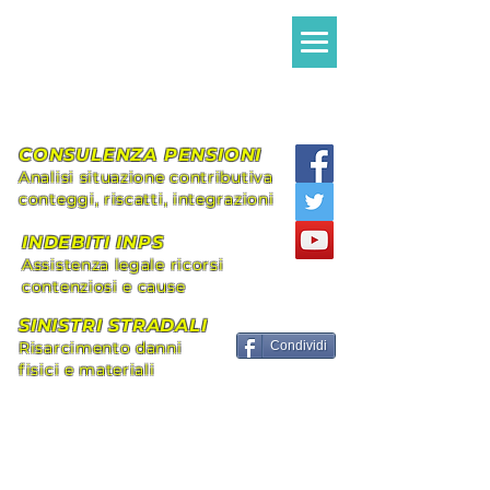
Avvocato MILANI
Alessandro Giovanni
Assistenza legale Diritto Civile e
Previdenziale
CONSULENZA PENSIONI
Analisi situazione contributiva
conteggi, riscatti, integrazioni
INDEBITI INPS
Assistenza legale ricorsi
contenziosi e cause
SINISTRI STRADALI
Risarcimento danni
Condividi
fisici e materiali
+39 339.8296492
alessandromilani.lex@gmail.com