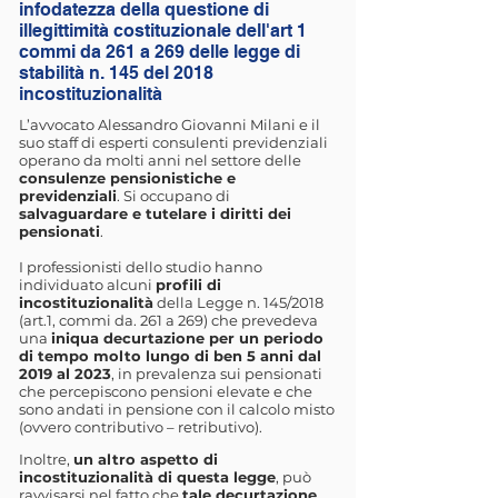
infodatezza della questione di
illegittimità costituzionale dell'art 1
commi da 261 a 269 delle legge di
stabilità n. 145 del 2018
incostituzionalità
L’avvocato Alessandro Giovanni Milani e il
suo staff di esperti consulenti previdenziali
operano da molti anni nel settore delle
consulenze pensionistiche e
previdenziali
. Si occupano di
salvaguardare e tutelare i diritti dei
pensionati
.
I professionisti dello studio hanno
individuato alcuni
profili di
incostituzionalità
della Legge n. 145/2018
(art.1, commi da. 261 a 269) che prevedeva
una
iniqua decurtazione per un periodo
di tempo molto lungo di ben 5 anni dal
2019 al 2023
, in prevalenza sui pensionati
che percepiscono pensioni elevate e che
sono andati in pensione con il calcolo misto
(ovvero contributivo – retributivo).
Inoltre,
un altro aspetto di
incostituzionalità di questa legge
, può
ravvisarsi nel fatto che
tale decurtazione