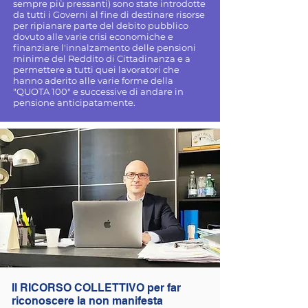
sempre più pressanti) sono state introdotte
da tutti i Governi al fine di destinare risorse
per ripianare parte del debito pubblico
dovuto alle varie crisi economiche e
finanziare l'innalzamento delle pensioni
minime del Reddito di Cittadinanza e a
permettere a tutti quei lavoratori che
hanno aderito alle varie forme della
"QUOTA 100" e successive di andare in
pensione anticipatamente.
Il RICORSO COLLETTIVO per far
riconoscere la non manifesta