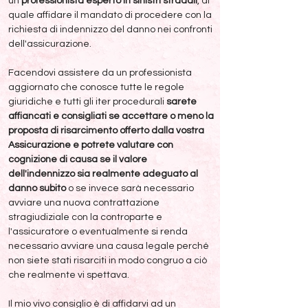
un
professionista esperto in sinistri stradali
, al
quale affidare il mandato di procedere con la
richiesta di indennizzo del danno nei confronti
dell'assicurazione.
Facendovi assistere da un professionista
aggiornato che conosce tutte le regole
giuridiche e tutti gli iter procedurali
sarete
affiancati e consigliati se accettare o meno la
proposta di risarcimento offerto dalla vostra
Assicurazione e potrete valutare con
cognizione di causa se il valore
dell'indennizzo sia realmente adeguato al
danno subito
o se invece sarà necessario
avviare una nuova contrattazione
stragiudiziale con la controparte e
l'assicuratore o eventualmente si renda
necessario avviare una causa legale perché
non siete stati risarciti in modo congruo a ciò
che realmente vi spettava.
Il mio vivo consiglio è di affidarvi ad un