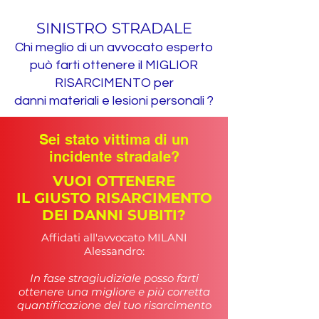
SINISTRO STRADALE
Chi meglio di un avvocato esperto
può farti ottenere il MIGLIOR
RISARCIMENTO per
danni materiali e lesioni personali ?
Sei stato vittima di un
incidente stradale?
VUOI OTTENERE
IL GIUSTO RISARCIMENTO
DEI DANNI SUBITI?
Affidati all'avvocato MILANI
Alessandro:
In fase stragiudiziale posso farti
ottenere una migliore e più corretta
quantificazione del tuo risarcimento