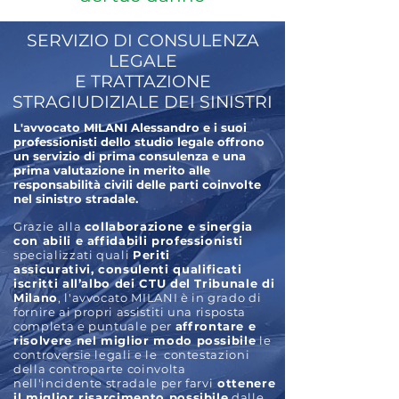
SERVIZIO DI CONSULENZA
LEGALE
E TRATTAZIONE
STRAGIUDIZIALE DEI SINISTRI
L'avvocato MILANI Alessandro e i suoi
professionisti dello studio legale offrono
un servizio di prima consulenza e una
prima valutazione in merito alle
responsabilità civili delle parti coinvolte
nel sinistro stradale.
Grazie alla
collaborazione e sinergia
con abili e affidabili professionisti
specializzati quali
Periti
assicurativi,
consulenti qualificati
iscritti all’albo dei CTU del Tribunale di
Milano
, l'avvocato MILANI è in grado di
fornire ai propri assistiti una risposta
completa e puntuale per
affrontare e
risolvere nel miglior modo possibile
le
controversie legali e le contestazioni
della controparte coinvolta
nell'incidente stradale per farvi
ottenere
il miglior risarcimento possibile
dalle