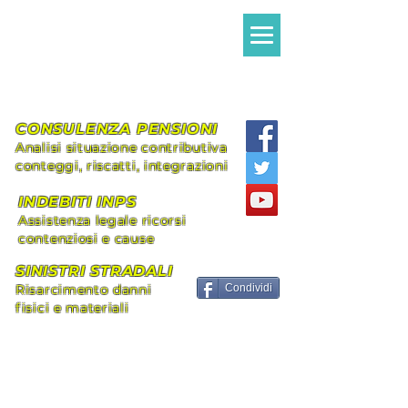
Avvocato MILANI
Alessandro Giovanni
Assistenza legale Diritto Civile e
Previdenziale
CONSULENZA PENSIONI
Analisi situazione contributiva
conteggi, riscatti, integrazioni
INDEBITI INPS
Assistenza legale ricorsi
contenziosi e cause
SINISTRI STRADALI
Risarcimento danni
Condividi
fisici e materiali
+39 339.8296492
alessandromilani.lex@gmail.com