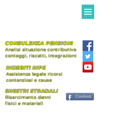
Avvocato MILANI
Alessandro Giovanni
Assistenza legale Diritto Civile e
Previdenziale
CONSULENZA PENSIONI
Analisi situazione contributiva
conteggi, riscatti, integrazioni
INDEBITI INPS
Assistenza legale ricorsi
contenziosi e cause
SINISTRI STRADALI
Risarcimento danni
Condividi
fisici e materiali
+39 339.8296492
alessandromilani.lex@gmail.com