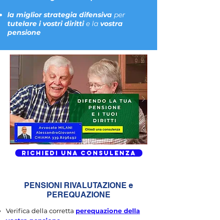
la miglior strategia difensiva
per
tutelare i vostri diritti
e la
vostra
pensione
Richiedi una consulenza
PENSIONI RIVALUTAZIONE e
PEREQUAZIONE
Verifica della corretta
perequazione della