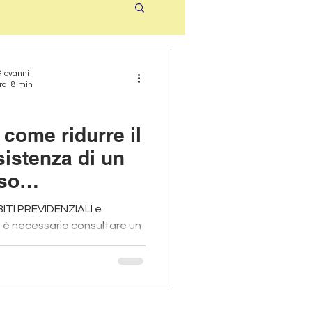
Giovanni
ra: 8 min
come ridurre il
sistenza di un
rso
BITI PREVIDENZIALI e
 è necessario consultare un
ale