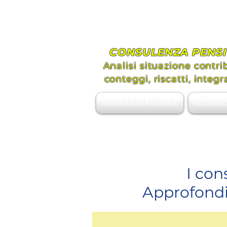
Avvoc
Assis
CONSULENZA PENSI
Analisi situazione contri
conteggi, riscatti, integr
CONSULENZA LEGALE
RECENSI
+39 339.8296492
I con
Approfondim