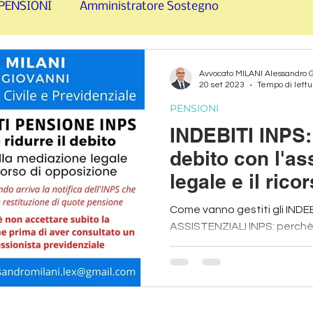
PENSIONI
Amministratore Sostegno
RCIMENTO
SFRATTI e CONTRATTI LOCAZIONE
Avvocato MILANI Alessandro 
20 set 2023
Tempo di lettu
PENSIONI
INDEBITI INPS: 
debito con l'as
legale e il rico
amministrativo
Come vanno gestiti gli INDE
ASSISTENZIALI INPS: perchè
consulente per il ricorso leg