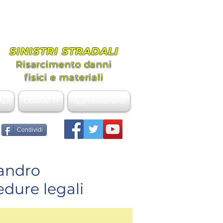
ovanni
nziale
SINISTRI STRADALI
Risarcimento danni
fisici e materiali
ALI
CONTATTI
Approfondimenti
Condividi
sandro
edure legali