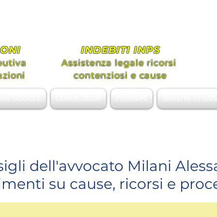
ato MILANI Alessandro Gi
tenza legale Diritto Civile e Previde
ONI
INDEBITI INPS
butiva
Assistenza legale ricorsi
azioni
contenziosi e cause
ONI GOOGLE
CURRICULUM
PENSIONI
SINISTRI STRAD
alessandromilani.lex@gmail.com
sigli dell'avvocato Milani Ales
enti su cause, ricorsi e proc