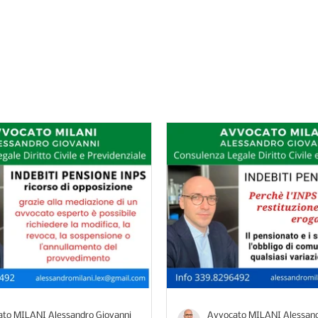
ocato Milani: strategie legali per difend
to MILANI Alessandro Giovanni
Avvocato MILANI Alessand