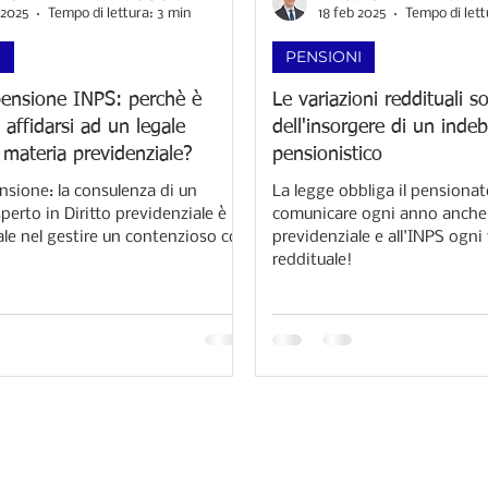
 2025
Tempo di lettura: 3 min
18 feb 2025
Tempo di lett
I
PENSIONI
pensione INPS: perchè è
Le variazioni reddituali so
 affidarsi ad un legale
dell'insorgere di un indeb
 materia previdenziale?
pensionistico
nsione: la consulenza di un
La legge obbliga il pensionato
erto in Diritto previdenziale è
comunicare ogni anno anche 
e nel gestire un contenzioso con
previdenziale e all'INPS ogni
reddituale!​