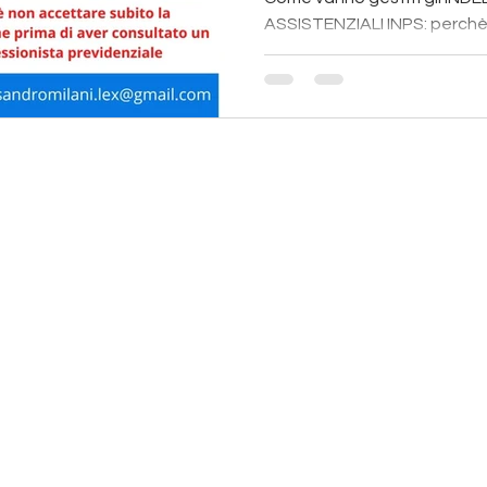
ASSISTENZIALI INPS: perchè
consulente per il ricorso leg