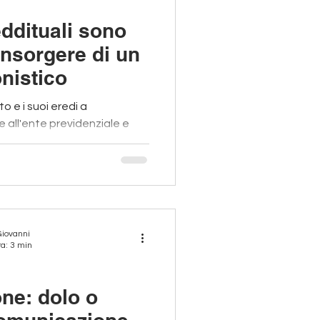
eddituali sono
'insorgere di un
nistico
o e i suoi eredi a
all'ente previdenziale e
tuale!​
Giovanni
ra: 3 min
one: dolo o