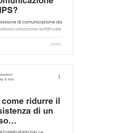
comunicazione
INPS?
omissione di comunicazione da
alsiasi variazione reddituale
Giovanni
ra: 8 min
come ridurre il
sistenza di un
rso
BITI PREVIDENZIALI e