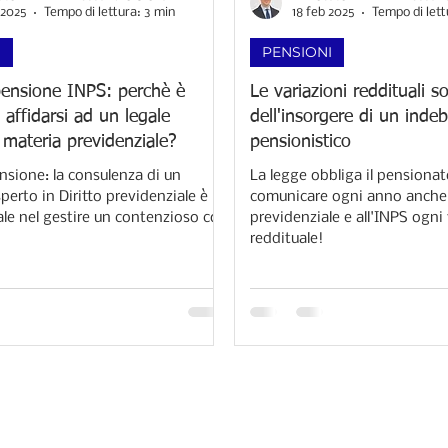
 2025
Tempo di lettura: 3 min
18 feb 2025
Tempo di lett
I
PENSIONI
pensione INPS: perchè è
Le variazioni reddituali so
 affidarsi ad un legale
dell'insorgere di un indeb
 materia previdenziale?
pensionistico
nsione: la consulenza di un
La legge obbliga il pensionato
erto in Diritto previdenziale è
comunicare ogni anno anche 
e nel gestire un contenzioso con
previdenziale e all'INPS ogni
reddituale!​