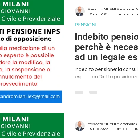
Avvocato MILANI Alessandro 
12 mar 2025
Tempo di lett
PENSIONI
Indebito pensi
perchè è necess
ad un legale es
materia previd
Indebito pensione: la consu
esperto in Diritto previden
gestire un contenzioso con 
Avvocato MILANI Alessandro 
18 feb 2025
Tempo di lettu