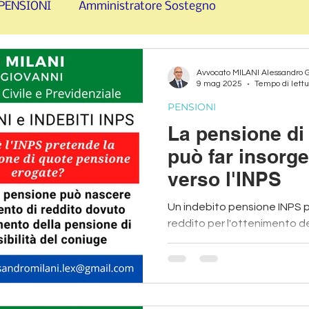
PENSIONI
Amministratore Sostegno
RCIMENTO
SFRATTI e CONTRATTI LOCAZIONE
Avvocato MILANI Alessandro 
9 mag 2025
Tempo di lettu
PENSIONI
La pensione di 
può far insorge
verso l'INPS
Un indebito pensione INPS 
reddito per l'ottenimento del
del coniuge deceduto.