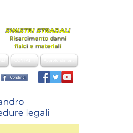
ovanni
nziale
SINISTRI STRADALI
Risarcimento danni
fisici e materiali
ALI
CONTATTI
Approfondimenti
Condividi
sandro
edure legali