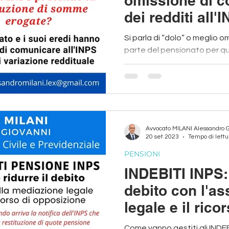
omissione di 
dei redditi all'
Si parla di “dolo” o meglio 
parte del pensionato per qu
non comunicata all’INPS
Avvocato MILANI Alessandro 
20 set 2023
Tempo di lettu
PENSIONI
INDEBITI INPS: 
debito con l'as
legale e il rico
amministrativo
Come vanno gestiti gli INDE