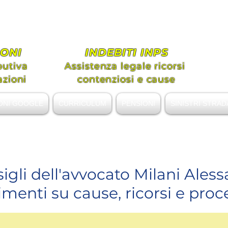
ato MILANI Alessandro Gi
tenza legale Diritto Civile e Previde
ONI
INDEBITI INPS
butiva
Assistenza legale ricorsi
azioni
contenziosi e cause
ONI GOOGLE
CURRICULUM
PENSIONI
SINISTRI STRAD
alessandromilani.lex@gmail.com
sigli dell'avvocato Milani Ales
enti su cause, ricorsi e proc