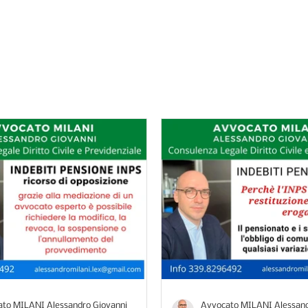
ocato Milani: strategie legali per difend
to MILANI Alessandro Giovanni
Avvocato MILANI Alessand