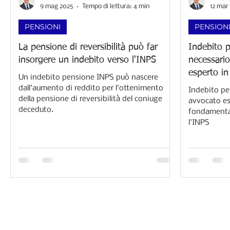
9 mag 2025
Tempo di lettura: 4 min
12 mar
PENSIONI
PENSION
La pensione di reversibilità può far
Indebito 
insorgere un indebito verso l'INPS
necessario
esperto in
Un indebito pensione INPS può nascere
dall'aumento di reddito per l'ottenimento
Indebito pe
della pensione di reversibilità del coniuge
avvocato esp
deceduto.
fondamental
l'INPS