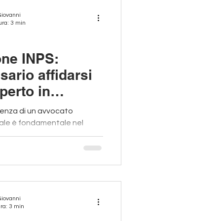
Giovanni
ura: 3 min
one INPS:
ario affidarsi
perto in
enziale?
lenza di un avvocato
ziale è fondamentale nel
l'INPS
Giovanni
ra: 3 min