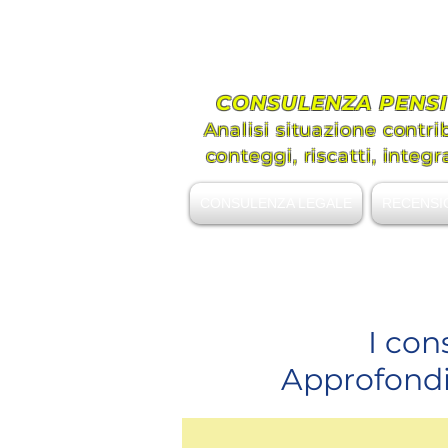
Avvoc
Assis
CONSULENZA PENSI
Analisi situazione contri
conteggi, riscatti, integr
CONSULENZA LEGALE
RECENSI
+39 339.8296492
I con
Approfondim