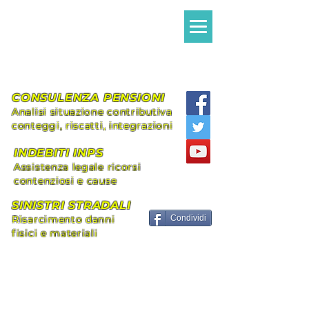
Avvocato MILANI
Alessandro Giovanni
Assistenza legale Diritto Civile e
Previdenziale
CONSULENZA PENSIONI
Analisi situazione contributiva
conteggi, riscatti, integrazioni
INDEBITI INPS
Assistenza legale ricorsi
contenziosi e cause
SINISTRI STRADALI
Risarcimento danni
Condividi
fisici e materiali
+39 339.8296492
alessandromilani.lex@gmail.com