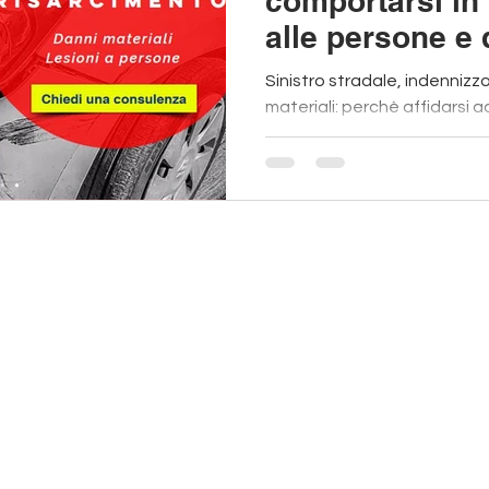
comportarsi in 
alle persone e 
Sinistro stradale, indennizzo
materiali: perchè affidarsi
richiedere il giusto risarcime