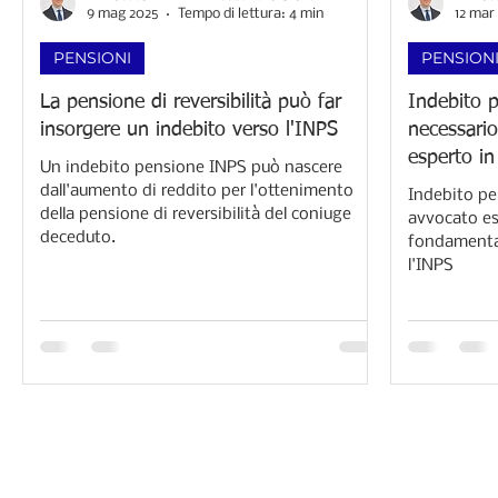
9 mag 2025
Tempo di lettura: 4 min
12 mar
PENSIONI
PENSION
La pensione di reversibilità può far
Indebito 
insorgere un indebito verso l'INPS
necessario
esperto in
Un indebito pensione INPS può nascere
dall'aumento di reddito per l'ottenimento
Indebito pe
della pensione di reversibilità del coniuge
avvocato esp
deceduto.
fondamental
l'INPS