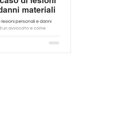
caso di lesioni
danni materiali
 lesioni personali e danni
 ad un avvocato e come
nto.