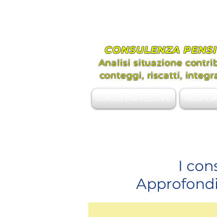
Avvoc
Assis
CONSULENZA PENSI
Analisi situazione contri
conteggi, riscatti, integr
CONSULENZA LEGALE
RECENSI
+39 339.8296492
I con
Approfondim