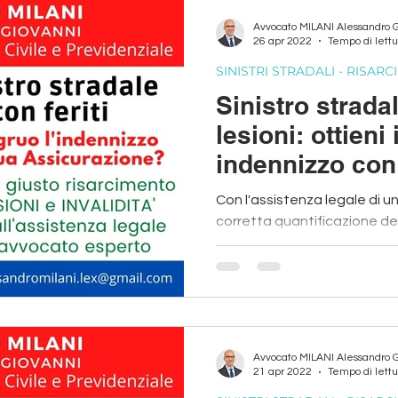
Avvocato MILANI Alessandro 
26 apr 2022
Tempo di lettu
SINISTRI STRADALI - RISAR
Sinistro stradal
lesioni: ottieni 
indennizzo con 
Con l'assistenza legale di un avvoc
corretta quantificazione dei
delle lesioni riportate
Avvocato MILANI Alessandro 
21 apr 2022
Tempo di lettu