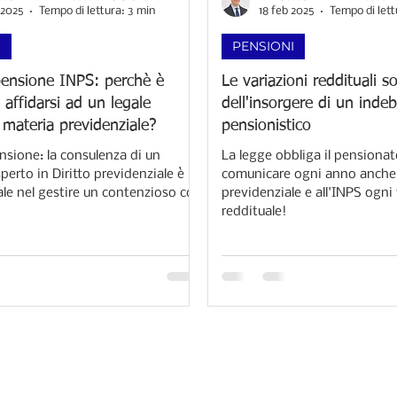
 2025
Tempo di lettura: 3 min
18 feb 2025
Tempo di lett
I
PENSIONI
pensione INPS: perchè è
Le variazioni reddituali so
 affidarsi ad un legale
dell'insorgere di un indeb
 materia previdenziale?
pensionistico
nsione: la consulenza di un
La legge obbliga il pensionato
erto in Diritto previdenziale è
comunicare ogni anno anche 
e nel gestire un contenzioso con
previdenziale e all'INPS ogni
reddituale!​