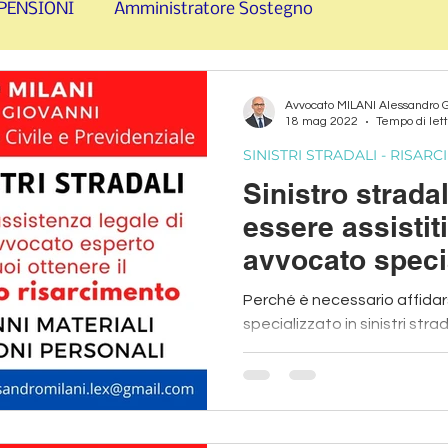
PENSIONI
Amministratore Sostegno
RCIMENTO
SFRATTI e CONTRATTI LOCAZIONE
Avvocato MILANI Alessandro 
18 mag 2022
Tempo di lett
SINISTRI STRADALI - RISAR
Sinistro strada
essere assistit
avvocato speci
Perché è necessario affidar
specializzato in sinistri strad
risarcimento danno fisico e 