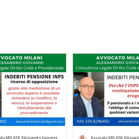
ocato Milani: strategie legali per difend
to MILANI Alessandro Giovanni
Avvocato MILANI Alessand