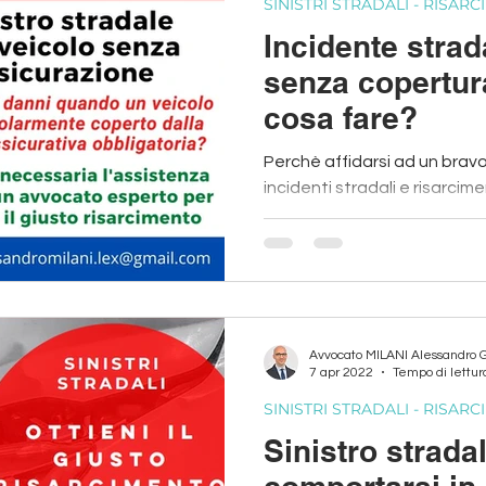
SINISTRI STRADALI - RISAR
Incidente strad
senza copertur
cosa fare?
Perchè affidarsi ad un bravo
incidenti stradali e risarcim
tutelare i vostri diritti
Avvocato MILANI Alessandro 
7 apr 2022
Tempo di lettur
SINISTRI STRADALI - RISAR
Sinistro strada