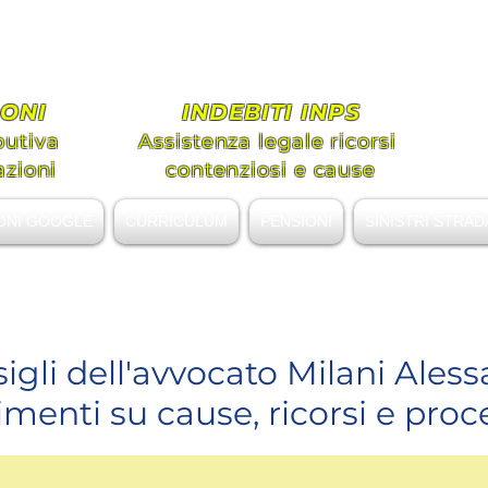
ato MILANI Alessandro Gi
tenza legale Diritto Civile e Previde
ONI
INDEBITI INPS
butiva
Assistenza legale ricorsi
azioni
contenziosi e cause
ONI GOOGLE
CURRICULUM
PENSIONI
SINISTRI STRAD
alessandromilani.lex@gmail.com
sigli dell'avvocato Milani Ales
enti su cause, ricorsi e proc