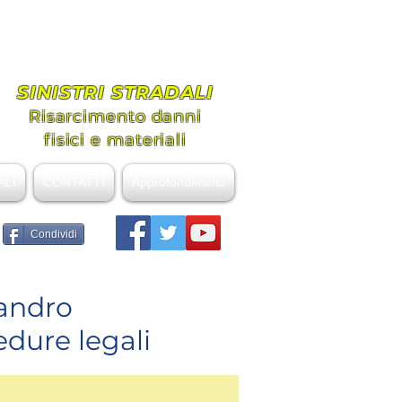
ovanni
nziale
SINISTRI STRADALI
Risarcimento danni
fisici e materiali
ALI
CONTATTI
Approfondimenti
Condividi
sandro
edure legali