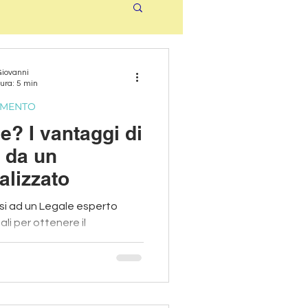
Giovanni
ura: 5 min
CIMENTO
le? I vantaggi di
i da un
alizzato
si ad un Legale esperto
ali per ottenere il
materiale.