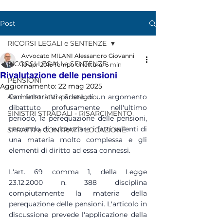
Post
RICORSI LEGALI e SENTENZE
Avvocato MILANI Alessandro Giovanni
RICORSI LEGALI e SENTENZE
10 apr 2016
Tempo di lettura: 6 min
Rivalutazione delle pensioni
PENSIONI
Aggiornamento:
22 mag 2025
Amministratore Sostegno
Cari lettori, Vi parlerò di un argomento 
dibattuto profusamente nell'ultimo 
SINISTRI STRADALI - RISARCIMENTO
periodo, la perequazione delle pensioni, 
cercando di evidenziare i fatti salienti di 
SFRATTI e CONTRATTI LOCAZIONE
una materia molto complessa e gli 
elementi di diritto ad essa connessi.
L'art. 69 comma 1, della Legge 
23.12.2000 n. 388 disciplina 
compiutamente la materia della 
perequazione delle pensioni. L'articolo in 
discussione prevede l'applicazione della 