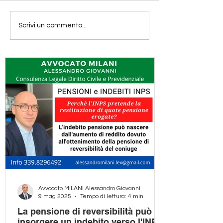
Indebito pensione INPS:
Le variazioni re
Scrivi un commento...
perchè è necessario
sono all'origine
affidarsi ad un legale
dell'insorgere d
esperto in materia
indebito pensio
previdenziale?
Avvocato MILANI Alessandro Giovanni
9 mag 2025
Tempo di lettura: 4 min
La pensione di reversibilità può far
insorgere un indebito verso l'INPS