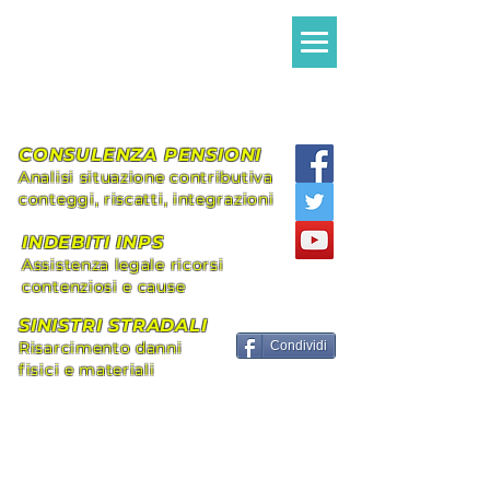
Avvocato MILANI
Alessandro Giovanni
Assistenza legale Diritto Civile e
Previdenziale
CONSULENZA PENSIONI
Analisi situazione contributiva
conteggi, riscatti, integrazioni
INDEBITI INPS
Assistenza legale ricorsi
contenziosi e cause
SINISTRI STRADALI
Risarcimento danni
Condividi
fisici e materiali
+39 339.8296492
alessandromilani.lex@gmail.com