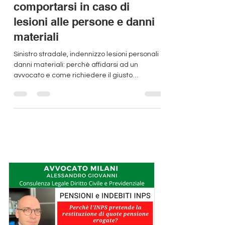
Avvocato MILANI Alessandro Giovanni
7 apr 2022
Tempo di lettura: 6 min
SINISTRI STRADALI - RISARCIMENTO
Sinistro stradale: come
comportarsi in caso di
lesioni alle persone e danni
materiali
Sinistro stradale, indennizzo lesioni personali e
danni materiali: perchè affidarsi ad un
avvocato e come richiedere il giusto
risarcimento.
I consigli dell'avvocato Milani: strategie
legali per difendere i vostri diritti