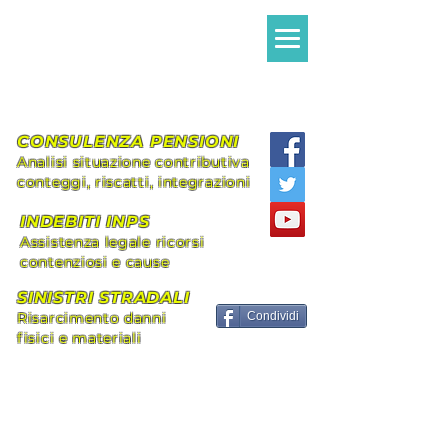
Avvocato MILANI
Alessandro Giovanni
Assistenza legale Diritto Civile e
Previdenziale
CONSULENZA PENSIONI
Analisi situazione contributiva
conteggi, riscatti, integrazioni
INDEBITI INPS
Assistenza legale ricorsi
contenziosi e cause
SINISTRI STRADALI
Risarcimento danni
Condividi
fisici e materiali
+39 339.8296492
alessandromilani.lex@gmail.com