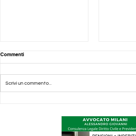
Commenti
Scrivi un commento...
La pensione di reversibilità
Indebito p
può far insorgere un
perchè è n
indebito verso l'INPS
affidarsi ad
esperto in 
previdenzia