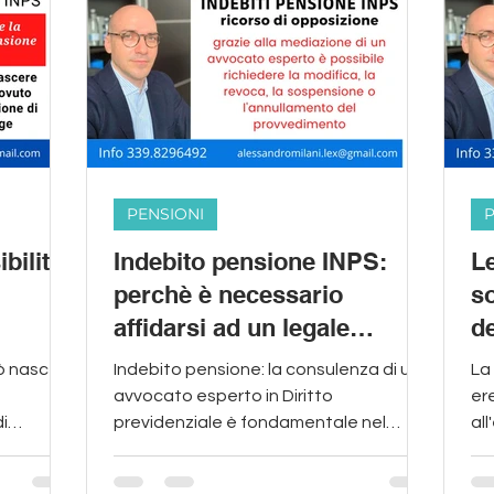
PENSIONI
P
bilità
Indebito pensione INPS:
Le
perchè è necessario
so
affidarsi ad un legale
de
esperto in materia
p
ò nascere
Indebito pensione: la consulenza di un
La 
previdenziale?
avvocato esperto in Diritto
er
i
previdenziale è fondamentale nel
all
duto.
gestire un contenzioso con l'INPS
var