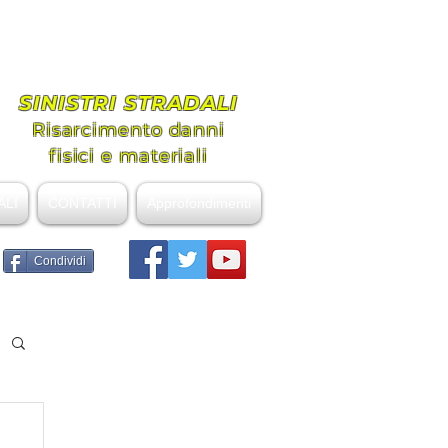
ovanni
nziale
SINISTRI STRADALI
Risarcimento danni
fisici e materiali
ALI
CONTATTI
Approfondimenti
Condividi