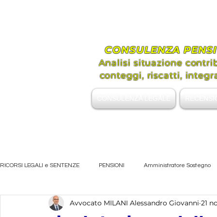
Avvoc
Assis
CONSULENZA PENSI
Analisi situazione contri
conteggi, riscatti, integr
CONSULENZA LEGALE
RECENSI
+39 339.8296492
RICORSI LEGALI e SENTENZE
PENSIONI
Amministratore Sostegno
Avvocato MILANI Alessandro Giovanni
21 n
SFRATTI e CONTRATTI LOCAZIONE