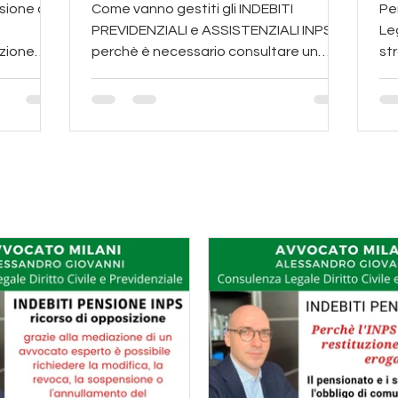
ricorso amministrativo
sione di
Come vanno gestiti gli INDEBITI
Pe
PREVIDENZIALI e ASSISTENZIALI INPS:
Leg
azione
perchè è necessario consultare un
str
’INPS
consulente per il ricorso legale
da
ocato Milani: strategie legali per difend