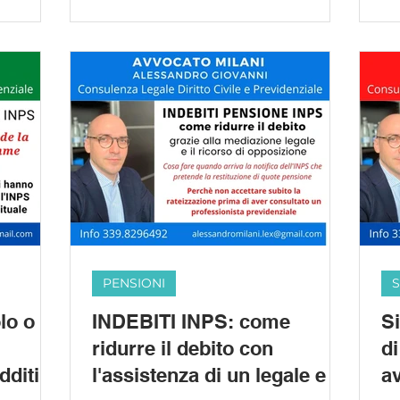
PENSIONI
S
lo o
INDEBITI INPS: come
Si
ridurre il debito con
di
dditi
l'assistenza di un legale e il
a