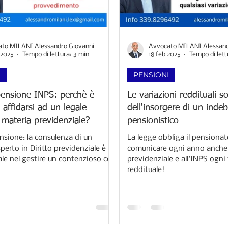
to MILANI Alessandro Giovanni
Avvocato MILANI Alessand
 2025
Tempo di lettura: 3 min
18 feb 2025
Tempo di lett
I
PENSIONI
pensione INPS: perchè è
Le variazioni reddituali so
 affidarsi ad un legale
dell'insorgere di un indeb
 materia previdenziale?
pensionistico
nsione: la consulenza di un
La legge obbliga il pensionato
erto in Diritto previdenziale è
comunicare ogni anno anche 
e nel gestire un contenzioso con
previdenziale e all'INPS ogni
reddituale!​