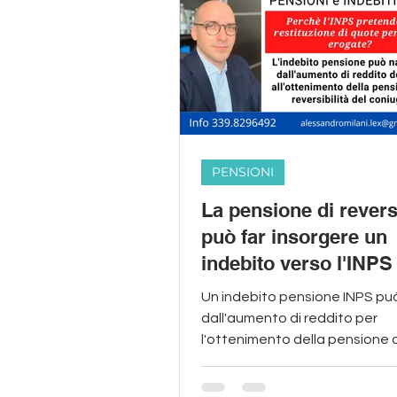
PENSIONI
La pensione di reversi
può far insorgere un
indebito verso l'INPS
Un indebito pensione INPS pu
dall'aumento di reddito per
l'ottenimento della pensione d
reversibilità del coniuge dece