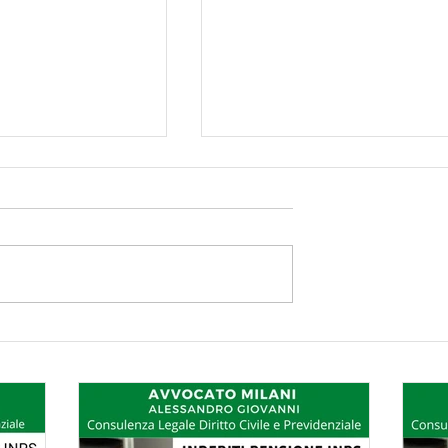
ensione INPS:
Le variazioni reddituali
ecessario
sono all'origine
 un legale
dell'insorgere di un indeb
materia
pensionistico
le?