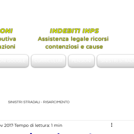
ato MILANI Alessandro Gi
tenza legale Diritto Civile e Previde
ONI
INDEBITI INPS
butiva
Assistenza legale ricorsi
azioni
contenziosi e cause
ONI GOOGLE
CURRICULUM
PENSIONI
SINISTRI STRAD
alessandromilani.lex@gmail.com
SINISTRI STRADALI - RISARCIMENTO
ov 2017
Tempo di lettura: 1 min