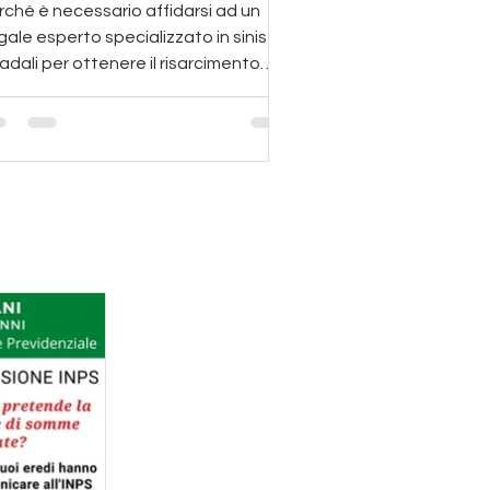
rché è necessario affidarsi ad un
ale esperto specializzato in sinistri
adali per ottenere il risarcimento
nno fisico e materiale.
ere i vostri diritti